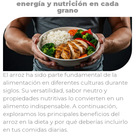
energía y nutrición en cada
grano
El arroz ha sido parte fundamental de la
alimentación en diferentes culturas durante
siglos. Su versatilidad, sabor neutro y
propiedades nutritivas lo convierten en un
alimento indispensable. A continuación,
exploramos los principales beneficios del
arroz en la dieta y por qué deberías incluirlo
en tus comidas diarias.