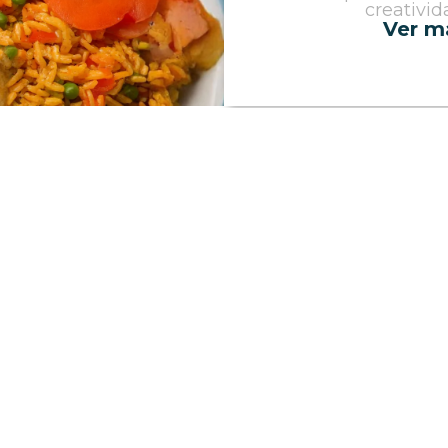
creativid
Ver m
Una dieta saluda
alimentació
Incorporar Arroz 
saludable es cl
energía y balan
integrarlo con mod
Ver m