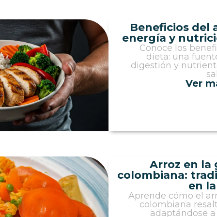
Beneficios del a
energía y nutric
Conoce los benefic
dieta: una fuente
digestión y nutrient
sa
Ver m
Arroz en la
colombiana: tradi
en l
Aprende cómo el arr
colombiana resalta
adaptándose a 