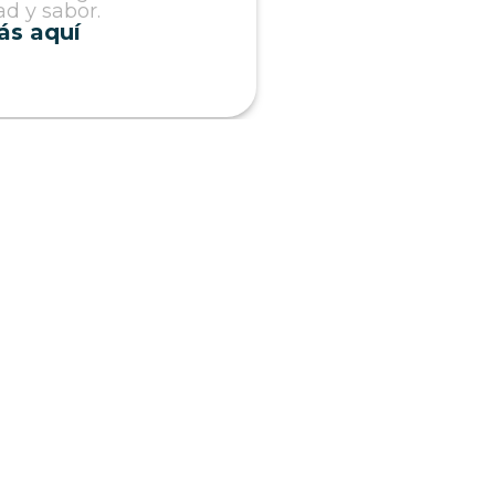
ad y sabor.
ás aquí
ble: equilibra tu
n sin excesos
Sonora en una dieta
ave para mantener
ce. Descubre cómo
eración y variedad.
ás aquí