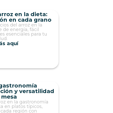
rroz en la dieta:
ión en cada grano
ios del arroz en la
 de energía, fácil
es esenciales para tu
lud.
ás aquí
 gastronomía
ción y versatilidad
a mesa
oz en la gastronomía
 en platos típicos,
cada región con