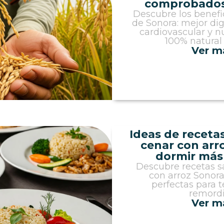
comprobados 
Descubre los benefic
de Sonora: mejor dig
cardiovascular y n
100% natural
Ver m
Ideas de receta
cenar con arr
dormir más l
Descubre recetas s
con arroz Sonora:
perfectas para t
remordi
Ver m