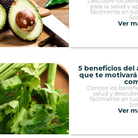
Descubre los bene
para la salud y a
fácilmente en tus
Son
Ver m
5 beneficios del 
que te motivará 
com
Conoce los benefic
salud y descubr
fácilmente en tus
Son
Ver m