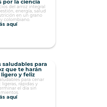
por la ciencia
ios del arroz integral
estión, energía, salud
utrición en un grano
 y colombiano.
ás aquí
s saludables para
oz que te harán
igero y feliz
aludables para cenar
 ligeras, rápidas y
erminar el día sin
mientos.
ás aquí