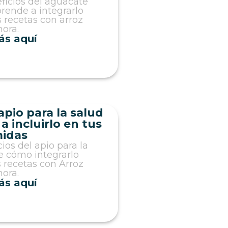
ficios del aguacate
prende a integrarlo
 recetas con arroz
ora.
ás aquí
apio para la salud
a incluirlo en tus
idas
ios del apio para la
e cómo integrarlo
 recetas con Arroz
ora.
ás aquí