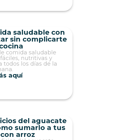
ida saludable con
tar sin complicarte
 cocina
de comida saludable
áciles, nutritivas y
 todos los días de la
ana.
ás aquí
icios del aguacate
cómo sumarlo a tus
con arroz