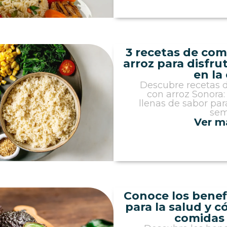
3 recetas de com
arroz para disfru
en la
Descubre recetas 
con arroz Sonora: f
llenas de sabor para
sem
Ver m
Conoce los benef
para la salud y 
comidas 