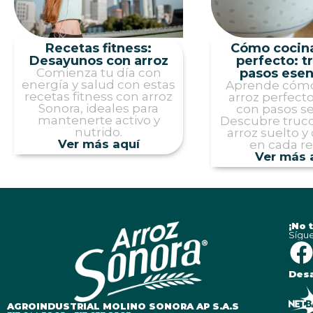
Recetas fitness:
Cómo cocina
Desayunos con arroz
perfecto: t
Comienza tu día con
pasos esen
energía y salud con estas
Aprende cómo
recetas fitness con arroz
arroz perfect
Sonora, ideales para
con pasos se
mantenerte activo y
Descubre truco
nutrido.
arroz suelto y 
Ver más aquí
en cada re
Ver más 
¡No 
Sígue
Desa
AGROINDUSTRIAL MOLINO SONORA AP S.A.S