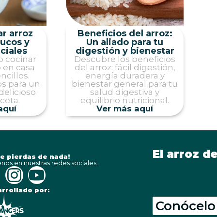
r arroz
Beneficios del arroz:
rucos y
Un aliado para tu
ciales
digestión y bienestar
 cocinar
Descubre los beneficios
o en casa
del arroz: fácil digestión,
ncillos.
energía duradera y
s para un
bienestar general para tu
delicioso
salud digestiva y
ceta.
equilibrio nutricional.
aquí
Ver más aquí
El arroz de
te pierdas de nada!
nos en nuestras redes sociales.
rrollado por:
Conócelo