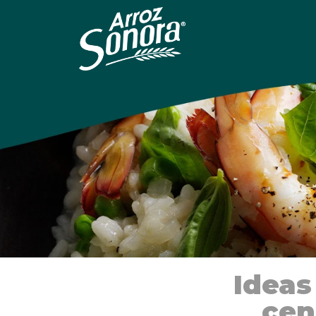
Ideas
cen