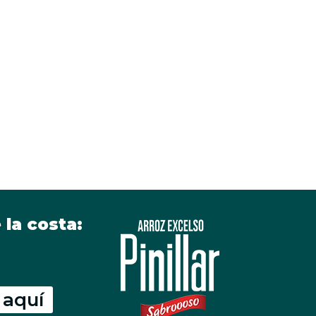
 la costa:
 aquí