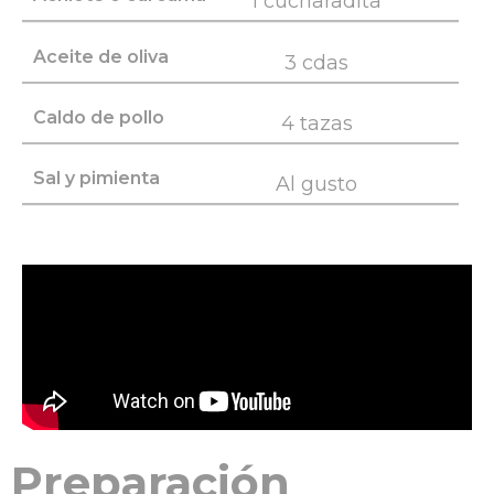
1 cucharadita
Aceite de oliva
3 cdas
Caldo de pollo
4 tazas
Sal y pimienta
Al gusto
Preparación