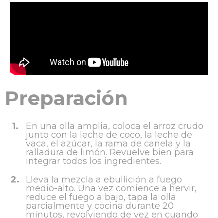
Preparación
1.
En una olla amplia, coloca el arroz crudo
junto con la leche de coco, la leche de
vaca, el azúcar, la rama de canela y la
ralladura de limón. Revuelve bien para
integrar todos los ingredientes.
2.
Lleva la mezcla a ebullición a fuego
medio-alto. Una vez comience a hervir,
reduce el fuego a bajo, tapa la olla
parcialmente y cocina durante 20
minutos, revolviendo de vez en cuando