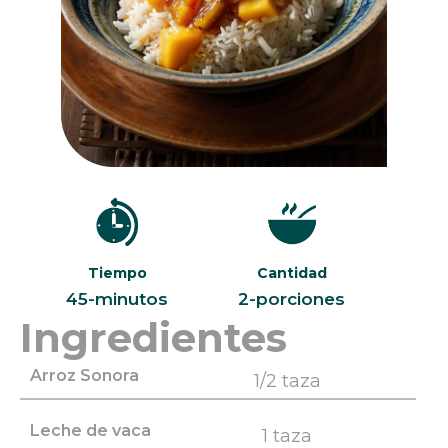
Tiempo
Cantidad
45-minutos
2-porciones
Ingredientes
Arroz Sonora
1/2 taza
Leche de vaca
1 taza