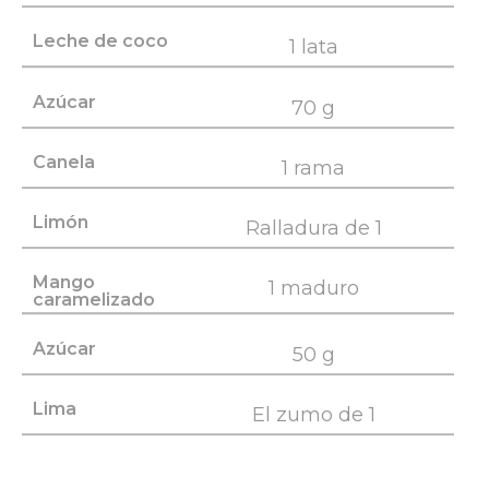
Leche de coco
1 lata
Azúcar
70 g
Canela
1 rama
Limón
Ralladura de 1
Mango
1 maduro
caramelizado
Azúcar
50 g
Lima
El zumo de 1