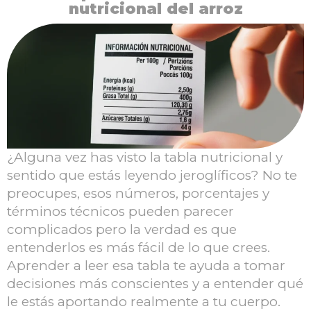
nutricional del arroz
¿Alguna vez has visto la tabla nutricional y
sentido que estás leyendo jeroglíficos? No te
preocupes, esos números, porcentajes y
términos técnicos pueden parecer
complicados pero la verdad es que
entenderlos es más fácil de lo que crees.
Aprender a leer esa tabla te ayuda a tomar
decisiones más conscientes y a entender qué
le estás aportando realmente a tu cuerpo.